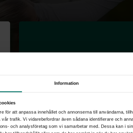
Tilde Karlsson
Information
Nummer: 23
cookies
Position: Anfallare
e för att anpassa innehållet och annonserna till användarna, tillh
Ålder: 18
vår trafik. Vi vidarebefordrar även sådana identifierare och anna
Längd: 173 cm
nnons- och analysföretag som vi samarbetar med. Dessa kan i sin