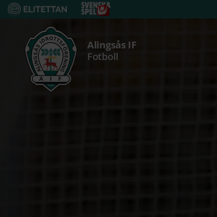
Fortsätt
till
innehållet
Alingsås IF
Fotboll