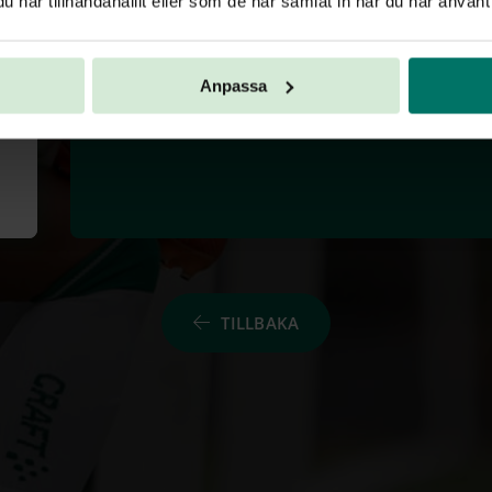
har tillhandahållit eller som de har samlat in när du har använt 
Anpassa
TILLBAKA