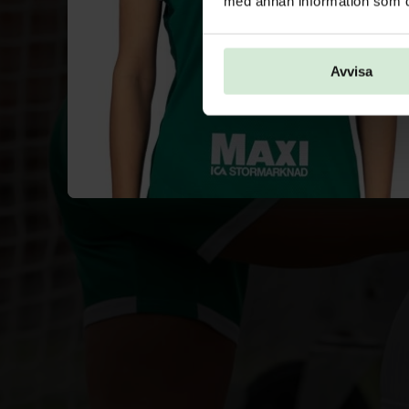
med annan information som du 
Avvisa