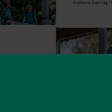
klubbens Dam-lag i
Mjörnvallen
å anläggningen
anen har en
nns det
k- och herrlag.
mband med den