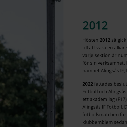
2012
Hösten
2012
så gick
till att vara en alli
varje sektion är nu
för sin verksamhet.
namnet Alingsås IF,
2022
fattades beslu
Fotboll och Alingsås
ett akademilag (F1
Alingsås IF Fotboll.
fotbollsmatchen för 
klubbemblem sedan 