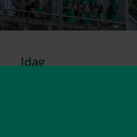
Idag
Klubben har sitt säte på den egna anläggningen 
som ligger vackert belägen vid Mjörns strand. P
har klubben tillgång till fyra fotbollsplaner. A-pl
läktare som tar 150-200 personer. Runt planen fi
löparbanor med nylagt ytskikt från 2020.
Fram till 2021 så bestod föreningen av endast poj
2021 startades verksamhet för flickor upp i sa