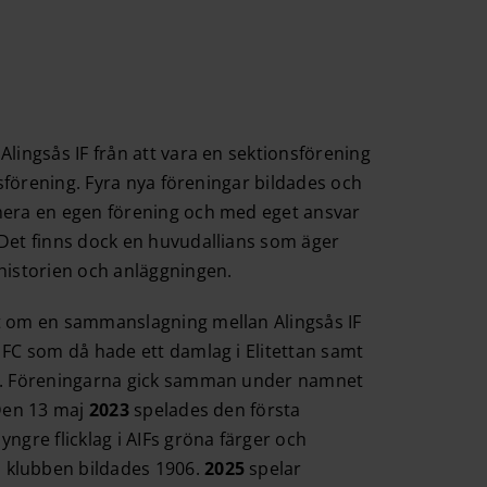
 Alingsås IF från att vara en sektionsförening
ansförening. Fyra nya föreningar bildades och
mera en egen förening och med eget ansvar
 Det finns dock en huvudallians som äger
 historien och anläggningen.
t om en sammanslagning mellan Alingsås IF
 FC som då hade ett damlag i Elitettan samt
7). Föreningarna gick samman under namnet
 Den 13 maj
2023
spelades den första
yngre flicklag i AIFs gröna färger och
klubben bildades 1906.
2025
spelar