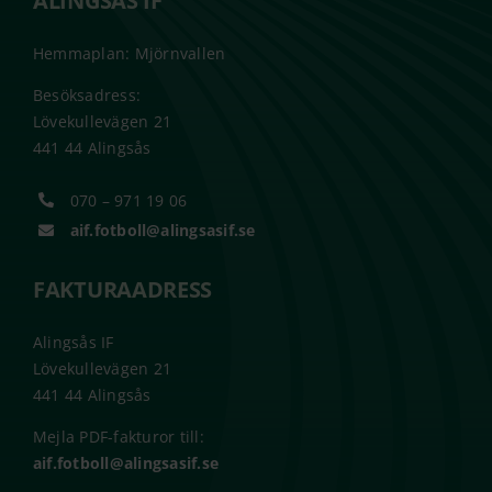
ALINGSÅS IF
Hemmaplan: Mjörnvallen
Besöksadress:
Lövekullevägen 21
441 44 Alingsås
070 – 971 19 06
aif.fotboll@alingsasif.se
FAKTURAADRESS
Alingsås IF
Lövekullevägen 21
441 44 Alingsås
Mejla PDF-fakturor till:
aif.fotboll@alingsasif.se