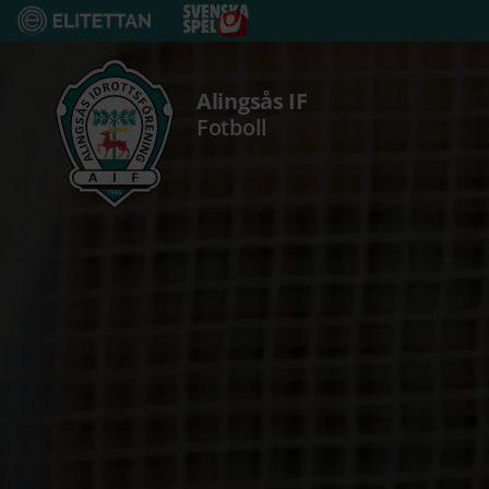
Fortsätt
till
innehållet
Alingsås IF
Fotboll