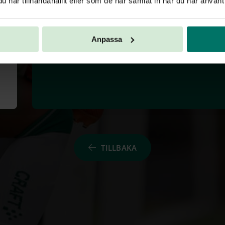
har tillhandahållit eller som de har samlat in när du har använt 
Anpassa
TILLBAKA