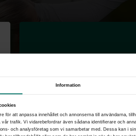
Saga Fredgren
Information
Nummer: 24
cookies
Position: Mittfältare
e för att anpassa innehållet och annonserna till användarna, tillh
Ålder: 19
vår trafik. Vi vidarebefordrar även sådana identifierare och anna
Längd: 163 cm
nnons- och analysföretag som vi samarbetar med. Dessa kan i sin