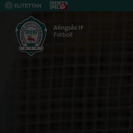
Fortsätt
till
innehållet
Alingsås IF
Fotboll