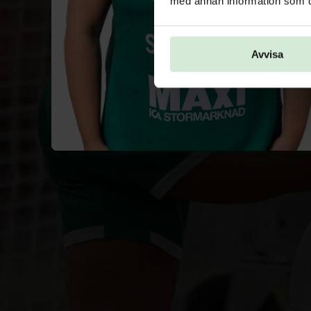
med annan information som du 
Avvisa