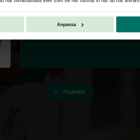
har tillhandahållit eller som de har samlat in när du har använt 
Anpassa
TILLBAKA