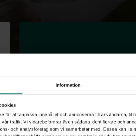
Rebecca Camer
Information
Nummer: 16
cookies
Position: Mittfältare
e för att anpassa innehållet och annonserna till användarna, tillh
Ålder: 29
vår trafik. Vi vidarebefordrar även sådana identifierare och anna
Längd: 161 cm
nnons- och analysföretag som vi samarbetar med. Dessa kan i sin