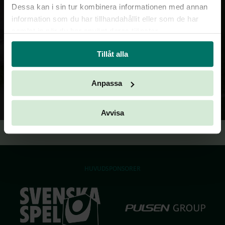
Dessa kan i sin tur kombinera informationen med annan
information som du har tillhandahållit eller som de har
samlat in när du har använt deras tjänster.
Tillåt alla
Anpassa
Avvisa
HUVUDSPONSORER