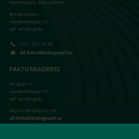
Hemmaplan: Mjörnvallen
Besöksadress:
Lövekullevägen 21
441 44 Alingsås
070 – 971 19 06
aif.fotboll@alingsasif.se
FAKTURAADRESS
Alingsås IF
Lövekullevägen 21
441 44 Alingsås
Mejla PDF-fakturor till:
aif.fotboll@alingsasif.se