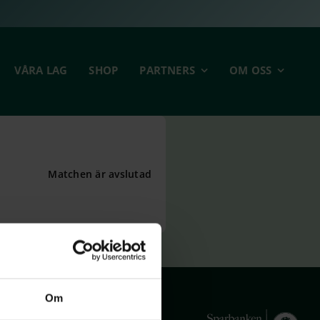
VÅRA LAG
SHOP
PARTNERS
OM OSS
Matchen är avslutad
Om