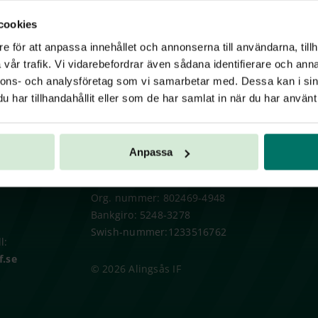
cookies
e för att anpassa innehållet och annonserna till användarna, tillh
vår trafik. Vi vidarebefordrar även sådana identifierare och anna
nnons- och analysföretag som vi samarbetar med. Dessa kan i sin
har tillhandahållit eller som de har samlat in när du har använt 
SS
INFO
Anpassa
Föreningsnummer: 46006-15
Org. nummer: 802469-4948
Bankgiro: 5248-3278
Swish-nummer:1233516762
l:
f.se
© 2026 Alingsås IF