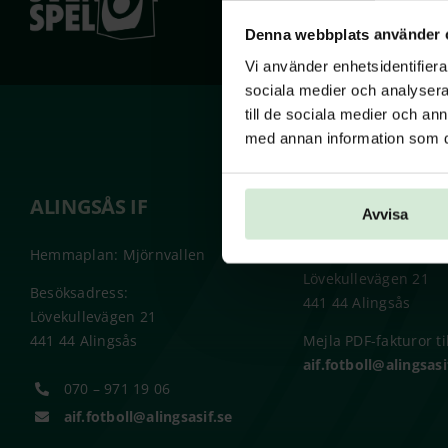
Denna webbplats använder 
Vi använder enhetsidentifierar
sociala medier och analysera 
till de sociala medier och a
med annan information som du 
ALINGSÅS IF
FAKTURAADRE
Avvisa
Hemmaplan: Mjörnvallen
Alingsås IF
Lövekullevägen 21
Besöksadress:
441 44 Alingsås
Lövekullevägen 21
441 44 Alingsås
Mejla PDF-fakturor til
aif.fotboll@alingsasi
070 – 971 19 06
aif.fotboll@alingsasif.se