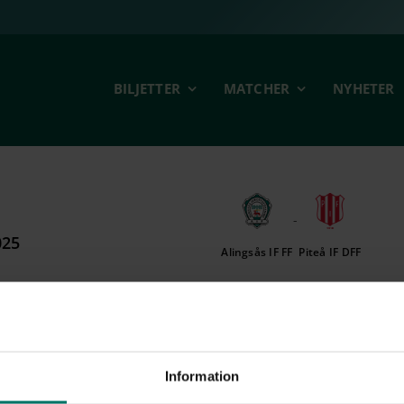
BILJETTER
MATCHER
NYHETER
-
025
Alingsås IF FF
Piteå IF DFF
Information