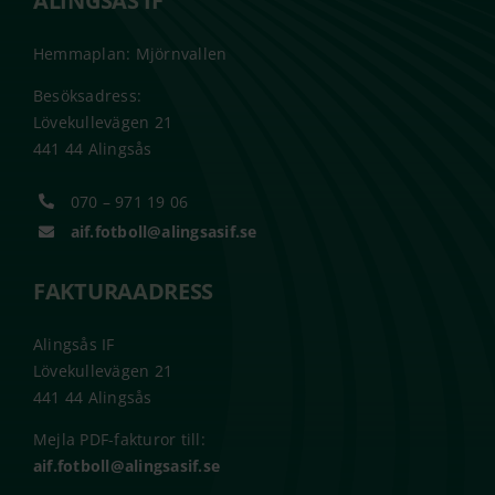
ALINGSÅS IF
Hemmaplan: Mjörnvallen
Besöksadress:
Lövekullevägen 21
441 44 Alingsås
070 – 971 19 06
aif.fotboll@alingsasif.se
FAKTURAADRESS
Alingsås IF
Lövekullevägen 21
441 44 Alingsås
Mejla PDF-fakturor till:
aif.fotboll@alingsasif.se