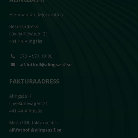
Hemmaplan: Mjörnvallen
Besöksadress:
Lövekullevägen 21
441 44 Alingsås
070 – 971 19 06
aif.fotboll@alingsasif.se
FAKTURAADRESS
Alingsås IF
Lövekullevägen 21
441 44 Alingsås
Mejla PDF-fakturor till:
aif.fotboll@alingsasif.se