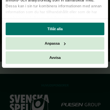
annons- och analysföretag som vi samarbetar med.
Dessa kan i sin tur kombinera informationen med annan
information som du har tillhandahållit eller som de har
samlat in när du har använt deras tjänster.
Tillåt alla
Anpassa
Avvisa
HUVUDSPONSORER